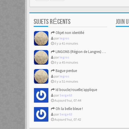
SUJETS RÉCENTS
JOIN 
Objet non identifié
par
legros
il y a 41 minutes
LINGONS (Région de Langres) Denier KALETEDOY à la rouelle
par
legros
il y a 45 minutes
Bague perdue
par
legros
il y a 51 minutes
Id boucle/rouelle/applique
par
Serge63
Aujourd’hui, 07:44
Oh la belle bleue !
par
Serge63
Aujourd’hui, 07:42