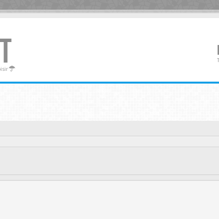
T
oisir