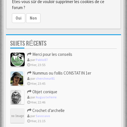
Êtes-vous sûr de vouloir supprimer les cookies de ce
forum ?
Oui
Non
SUJETS RÉCENTS
Merci pour les conseils
par
Pablo87
Hier, 23:55
Nummus ou follis CONSTATIN 1er
par
chercheur81
Hier, 23:45
Objet conique
par
Augusteferre
Hier, 22:46
Crochet d’archelle
par
Savosavo
Hier, 21:15