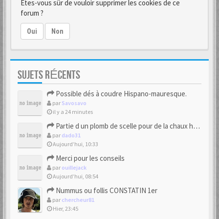
Êtes-vous sûr de vouloir supprimer les cookies de ce
forum ?
Oui
Non
SUJETS RÉCENTS
Possible dés à coudre Hispano-mauresque.
par
Savosavo
il y a 24 minutes
Partie d un plomb de scelle pour de la chaux hydraulique
par
dado31
Aujourd’hui, 10:33
Merci pour les conseils
par
ouillejack
Aujourd’hui, 08:54
Nummus ou follis CONSTATIN 1er
par
chercheur81
Hier, 23:45