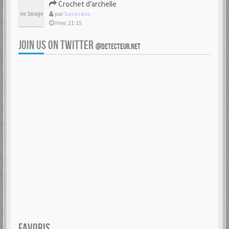
Crochet d’archelle
par
Savosavo
Hier, 21:15
JOIN US ON TWITTER
@DETECTEUR.NET
FAVORIS