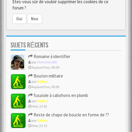
Êtes-vous sûr de vouloir supprimer les cookies de ce
forum ?
Oui
Non
SUJETS RÉCENTS
Romaine à identifier
par
chercheur81
Aujourd’hui, 00:09
Bouton militaire
par
Baillius
Aujourd’hui, 00:06
fusaïole à cabohons en plomb
par
Baillius
Hier, 23:42
Reste de chape de boucle en forme de ??
par
Baillius
Hier, 23:15