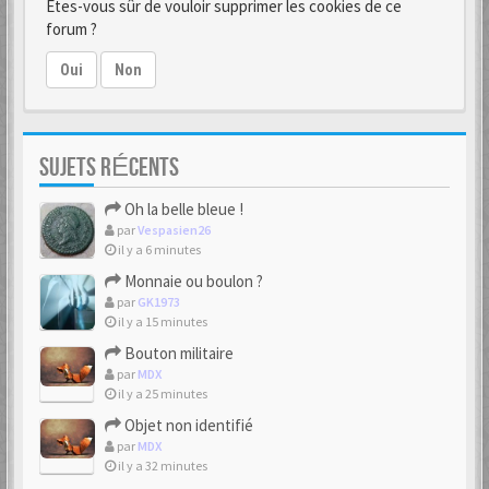
Êtes-vous sûr de vouloir supprimer les cookies de ce
forum ?
Oui
Non
SUJETS RÉCENTS
Oh la belle bleue !
par
Vespasien26
il y a 6 minutes
Monnaie ou boulon ?
par
GK1973
il y a 15 minutes
Bouton militaire
par
MDX
il y a 25 minutes
Objet non identifié
par
MDX
il y a 32 minutes