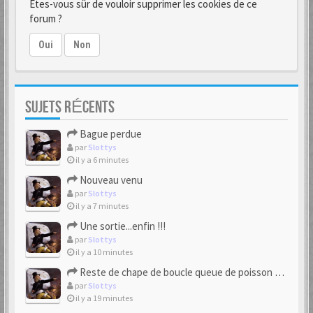
Êtes-vous sûr de vouloir supprimer les cookies de ce
forum ?
Oui
Non
SUJETS RÉCENTS
Bague perdue
par
Slottys
il y a 6 minutes
Nouveau venu
par
Slottys
il y a 7 minutes
Une sortie...enfin !!!
par
Slottys
il y a 10 minutes
Reste de chape de boucle queue de poisson bipartite 17/18eme
par
Slottys
il y a 19 minutes