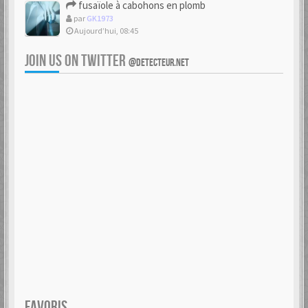
fusaïole à cabohons en plomb
par
GK1973
Aujourd’hui, 08:45
JOIN US ON TWITTER
@DETECTEUR.NET
FAVORIS