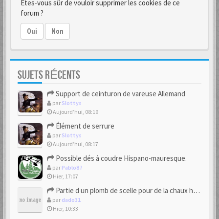
Êtes-vous sûr de vouloir supprimer les cookies de ce
forum ?
Oui
Non
SUJETS RÉCENTS
Support de ceinturon de vareuse Allemand
par
Slottys
Aujourd’hui, 08:19
Élément de serrure
par
Slottys
Aujourd’hui, 08:17
Possible dés à coudre Hispano-mauresque.
par
Pablo87
Hier, 17:07
Partie d un plomb de scelle pour de la chaux hydraulique
par
dado31
Hier, 10:33