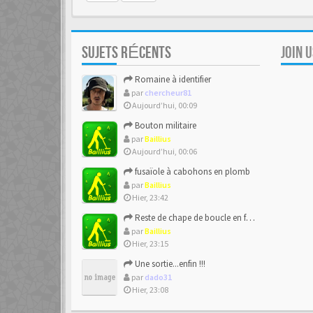
SUJETS RÉCENTS
JOIN 
Romaine à identifier
par
chercheur81
Aujourd’hui, 00:09
Bouton militaire
par
Baillius
Aujourd’hui, 00:06
fusaïole à cabohons en plomb
par
Baillius
Hier, 23:42
Reste de chape de boucle en forme de ??
par
Baillius
Hier, 23:15
Une sortie...enfin !!!
par
dado31
Hier, 23:08