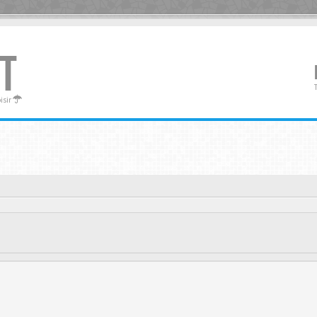
T
oisir