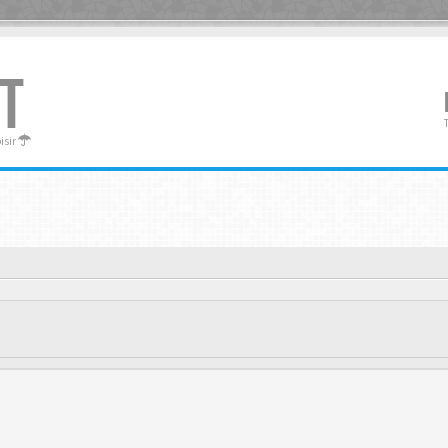
T
oisir