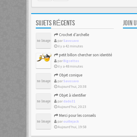
SUJETS RÉCENTS
JOIN 
Crochet d’archelle
par
Savosavo
il y a 42 minutes
petit billon chercher son identité
par
Bigceltos
il y a 48 minutes
Objet conique
par
Savosavo
Aujourd’hui, 20:38
Objet à identifier
par
dado31
Aujourd’hui, 20:23
Merci pour les conseils
par
ouillejack
Aujourd’hui, 19:58