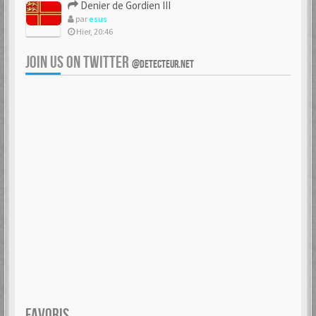
Denier de Gordien III
par
esus
Hier, 20:46
JOIN US ON TWITTER
@DETECTEUR.NET
FAVORIS