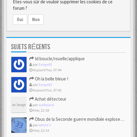
Êtes-vous sûr de vouloir supprimer les cookies de ce
forum ?
Oui
Non
SUJETS RÉCENTS
Id boucle/rouelle/applique
par
Serge63
Aujourd’hui, 07:44
Oh la belle bleue !
par
Serge63
Aujourd’hui, 07:42
Achat détecteur
par
ouillejack
Hier, 22:18
Obus de la Seconde guerre mondiale explosent dans des champs.
par
white's
Hier, 22:14