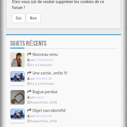
Êtes-vous sûr de vouloir supprimer les cookies de ce
forum ?
Oui
Non
SUJETS RÉCENTS
Nouveau venu
par
Titiboucles
il y a 2 minutes
Une sortie...enfin !!!
par
Vincent 29
il y a 12 minutes
Bague perdue
par
carus
Aujourd’hui, 19:55
Objet non identifié
par
Vincent 29
Aujourd’hui, 19:02