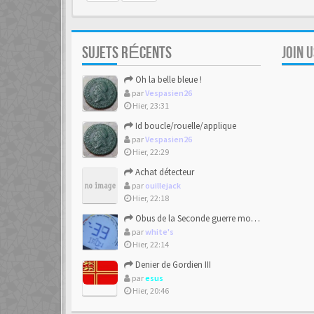
SUJETS RÉCENTS
JOIN 
Oh la belle bleue !
par
Vespasien26
Hier, 23:31
Id boucle/rouelle/applique
par
Vespasien26
Hier, 22:29
Achat détecteur
par
ouillejack
Hier, 22:18
Obus de la Seconde guerre mondiale explosent dans des champs.
par
white's
Hier, 22:14
Denier de Gordien III
par
esus
Hier, 20:46