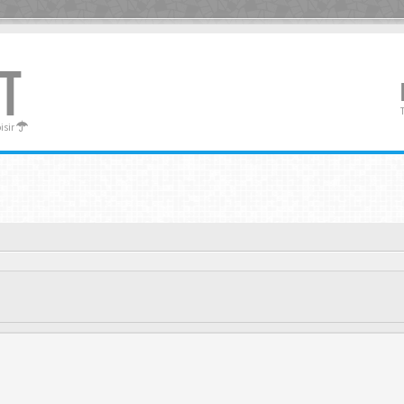
T
oisir