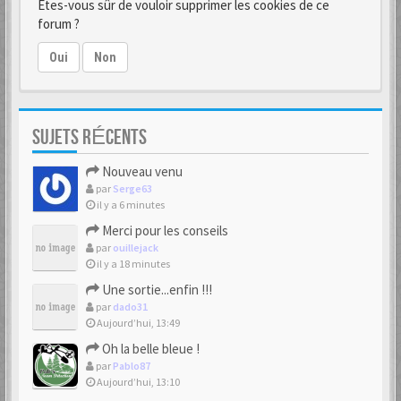
Êtes-vous sûr de vouloir supprimer les cookies de ce
forum ?
Oui
Non
SUJETS RÉCENTS
Nouveau venu
par
Serge63
il y a 6 minutes
Merci pour les conseils
par
ouillejack
il y a 18 minutes
Une sortie...enfin !!!
par
dado31
Aujourd’hui, 13:49
Oh la belle bleue !
par
Pablo87
Aujourd’hui, 13:10