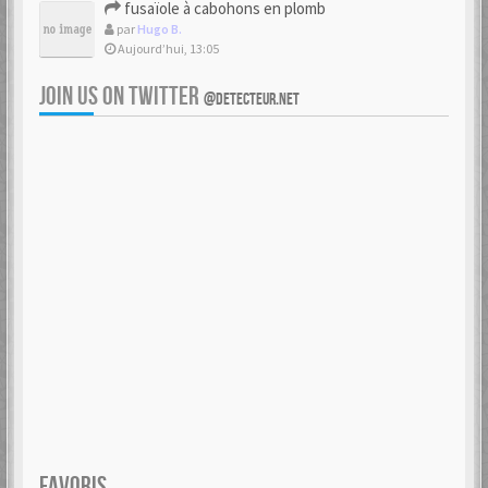
fusaïole à cabohons en plomb
par
Hugo B.
Aujourd’hui, 13:05
JOIN US ON TWITTER
@DETECTEUR.NET
FAVORIS