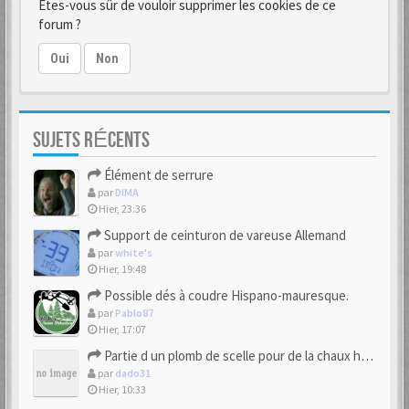
Êtes-vous sûr de vouloir supprimer les cookies de ce
forum ?
Oui
Non
SUJETS RÉCENTS
Élément de serrure
par
DIMA
Hier, 23:36
Support de ceinturon de vareuse Allemand
par
white's
Hier, 19:48
Possible dés à coudre Hispano-mauresque.
par
Pablo87
Hier, 17:07
Partie d un plomb de scelle pour de la chaux hydraulique
par
dado31
Hier, 10:33