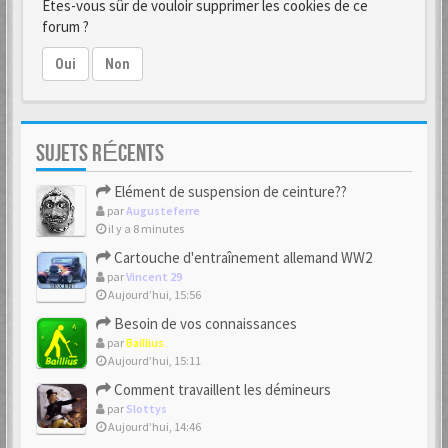
Êtes-vous sûr de vouloir supprimer les cookies de ce
forum ?
Oui
Non
SUJETS RÉCENTS
Elément de suspension de ceinture??
par
Augusteferre
il y a 8 minutes
Cartouche d'entraînement allemand WW2
par
Vincent 29
Aujourd’hui, 15:56
Besoin de vos connaissances
par
Baillius
Aujourd’hui, 15:11
Comment travaillent les démineurs
par
Slottys
Aujourd’hui, 14:46