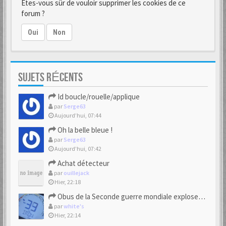
Êtes-vous sûr de vouloir supprimer les cookies de ce
forum ?
Oui
Non
SUJETS RÉCENTS
Id boucle/rouelle/applique
par
Serge63
Aujourd’hui, 07:44
Oh la belle bleue !
par
Serge63
Aujourd’hui, 07:42
Achat détecteur
par
ouillejack
Hier, 22:18
Obus de la Seconde guerre mondiale explosent dans des champs.
par
white's
Hier, 22:14