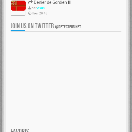
Denier de Gordien III
par
esus
Hier, 20:46
JOIN US ON TWITTER
@DETECTEUR.NET
FAVORIS