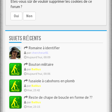
Êtes-vous sûr de vouloir supprimer les cookies de ce
forum ?
Oui
Non
SUJETS RÉCENTS
Romaine à identifier
par
chercheur81
Aujourd’hui, 00:09
Bouton militaire
par
Baillius
Aujourd’hui, 00:06
fusaïole à cabohons en plomb
par
Baillius
Hier, 23:42
Reste de chape de boucle en forme de ??
par
Baillius
Hier, 23:15