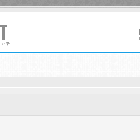
T
oisir