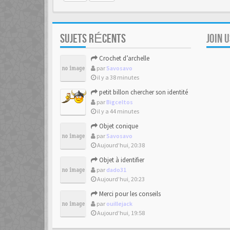
SUJETS RÉCENTS
JOIN 
Crochet d’archelle
par
Savosavo
il y a 38 minutes
petit billon chercher son identité
par
Bigceltos
il y a 44 minutes
Objet conique
par
Savosavo
Aujourd’hui, 20:38
Objet à identifier
par
dado31
Aujourd’hui, 20:23
Merci pour les conseils
par
ouillejack
Aujourd’hui, 19:58