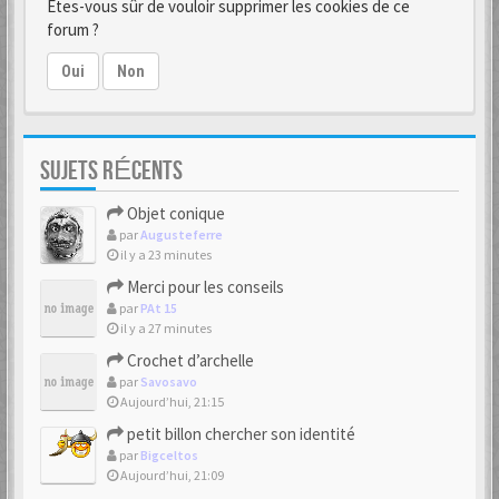
Êtes-vous sûr de vouloir supprimer les cookies de ce
forum ?
Oui
Non
SUJETS RÉCENTS
Objet conique
par
Augusteferre
il y a 23 minutes
Merci pour les conseils
par
PAt 15
il y a 27 minutes
Crochet d’archelle
par
Savosavo
Aujourd’hui, 21:15
petit billon chercher son identité
par
Bigceltos
Aujourd’hui, 21:09