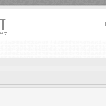
T
oisir