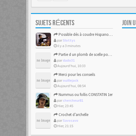
SUJETS RÉCENTS
JOIN 
Possible dés à coudre Hispano-mauresque.
par
Slottys
il y a 3 minutes
Partie d un plomb de scelle pour de la chaux hydraulique
par
dado31
Aujourd’hui, 10:33
Merci pour les conseils
par
ouillejack
Aujourd’hui, 08:54
Nummus ou follis CONSTATIN 1er
par
chercheur81
Hier, 23:45
Crochet d’archelle
par
Savosavo
Hier, 21:15