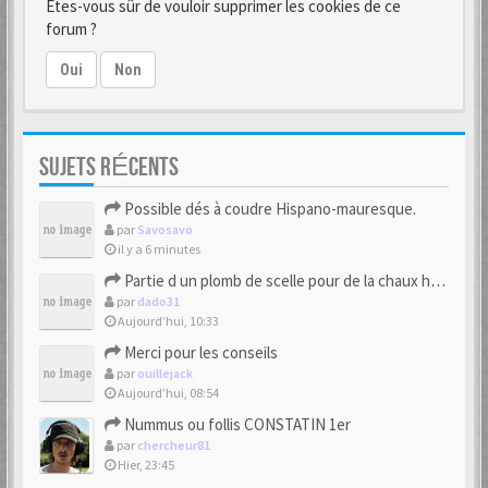
Êtes-vous sûr de vouloir supprimer les cookies de ce
forum ?
Oui
Non
SUJETS RÉCENTS
Possible dés à coudre Hispano-mauresque.
par
Savosavo
il y a 6 minutes
Partie d un plomb de scelle pour de la chaux hydraulique
par
dado31
Aujourd’hui, 10:33
Merci pour les conseils
par
ouillejack
Aujourd’hui, 08:54
Nummus ou follis CONSTATIN 1er
par
chercheur81
Hier, 23:45