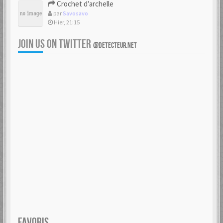
Crochet d’archelle
par
Savosavo
Hier, 21:15
JOIN US ON TWITTER
@DETECTEUR.NET
FAVORIS