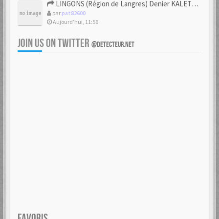
LINGONS (Région de Langres) Denier KALETEDOY à la rouelle
par
pat82600
Aujourd’hui, 11:56
JOIN US ON TWITTER
@DETECTEUR.NET
FAVORIS