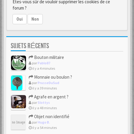
Êtes-vous sûr de vouloir supprimer les cookies de ce
forum ?
Oui
Non
SUJETS RÉCENTS
Bouton militaire
par
Pablo87
il y a 4 minutes
Monnaie ou boulon ?
par
PrusseDuSud
il y a 39 minutes
Agrafe en argent ?
par
Slottys
il y a 48 minutes
Objet non identifié
par
Hugo B.
il y a 54 minutes