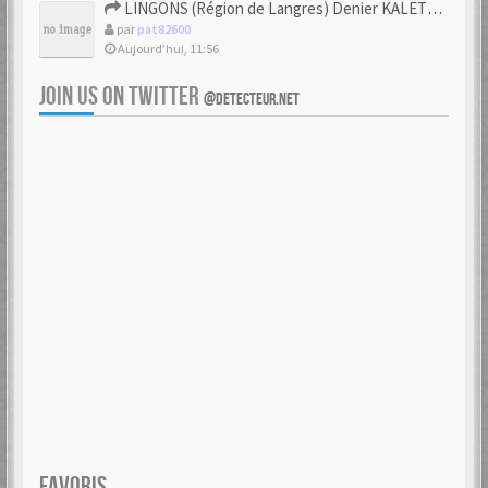
LINGONS (Région de Langres) Denier KALETEDOY à la rouelle
par
pat82600
Aujourd’hui, 11:56
JOIN US ON TWITTER
@DETECTEUR.NET
FAVORIS