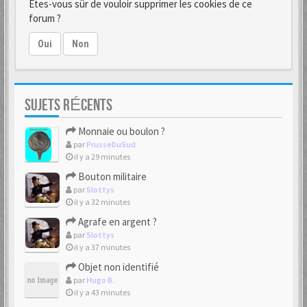
Êtes-vous sûr de vouloir supprimer les cookies de ce
forum ?
Oui
Non
SUJETS RÉCENTS
Monnaie ou boulon ?
par
PrusseDuSud
il y a 29 minutes
Bouton militaire
par
Slottys
il y a 32 minutes
Agrafe en argent ?
par
Slottys
il y a 37 minutes
Objet non identifié
par
Hugo B.
il y a 43 minutes