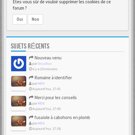
Êtes-vous sûr de vouloir supprimer les cookies de ce
forum ?
Oui
Non
SUJETS RÉCENTS
Nouveau venu
par
Arcadius
il y a 29 minutes
Romaine à identifier
par
MDX
Aujourd’hui, 17:41
Merci pour les conseils
par
MDX
Aujourd’hui, 17:40
fusaïole à cabohons en plomb
par
MDX
Aujourd’hui, 17:38