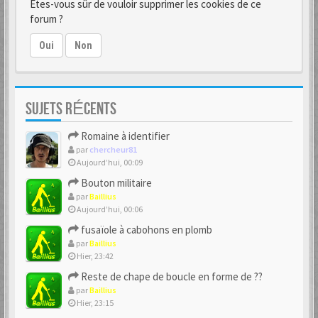
Êtes-vous sûr de vouloir supprimer les cookies de ce
forum ?
Oui
Non
SUJETS RÉCENTS
Romaine à identifier
par
chercheur81
Aujourd’hui, 00:09
Bouton militaire
par
Baillius
Aujourd’hui, 00:06
fusaïole à cabohons en plomb
par
Baillius
Hier, 23:42
Reste de chape de boucle en forme de ??
par
Baillius
Hier, 23:15