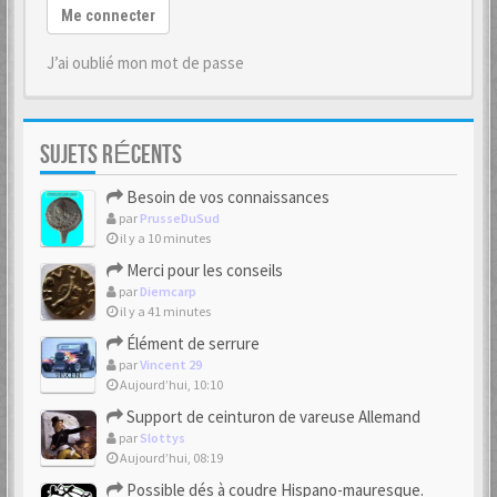
Me connecter
J’ai oublié mon mot de passe
SUJETS RÉCENTS
Besoin de vos connaissances
par
PrusseDuSud
il y a 10 minutes
Merci pour les conseils
par
Diemcarp
il y a 41 minutes
Élément de serrure
par
Vincent 29
Aujourd’hui, 10:10
Support de ceinturon de vareuse Allemand
par
Slottys
Aujourd’hui, 08:19
Possible dés à coudre Hispano-mauresque.