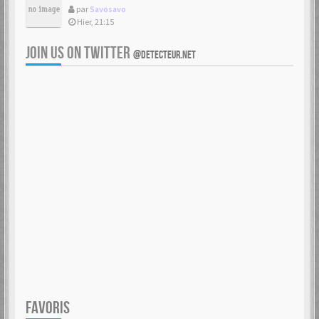
par
Savosavo
Hier, 21:15
JOIN US ON TWITTER
@DETECTEUR.NET
FAVORIS