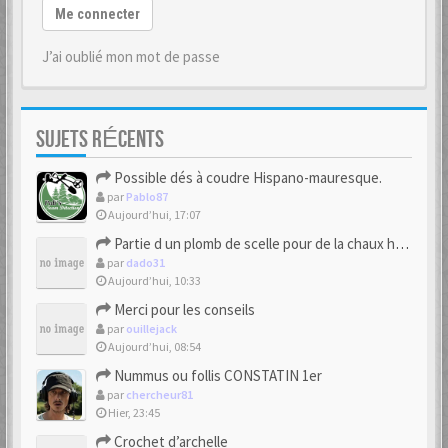
Me connecter
J’ai oublié mon mot de passe
SUJETS RÉCENTS
Possible dés à coudre Hispano-mauresque.
par
Pablo87
Aujourd’hui, 17:07
Partie d un plomb de scelle pour de la chaux hydraulique
par
dado31
Aujourd’hui, 10:33
Merci pour les conseils
par
ouillejack
Aujourd’hui, 08:54
Nummus ou follis CONSTATIN 1er
par
chercheur81
Hier, 23:45
Crochet d’archelle