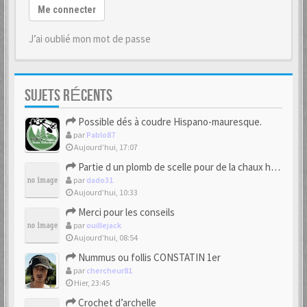
Me connecter
J’ai oublié mon mot de passe
SUJETS RÉCENTS
Possible dés à coudre Hispano-mauresque.
par
Pablo87
Aujourd’hui, 17:07
Partie d un plomb de scelle pour de la chaux hydraulique
par
dado31
Aujourd’hui, 10:33
Merci pour les conseils
par
ouillejack
Aujourd’hui, 08:54
Nummus ou follis CONSTATIN 1er
par
chercheur81
Hier, 23:45
Crochet d’archelle