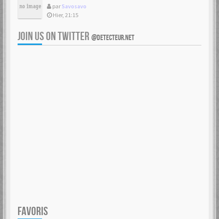
par
Savosavo
Hier, 21:15
JOIN US ON TWITTER
@DETECTEUR.NET
FAVORIS