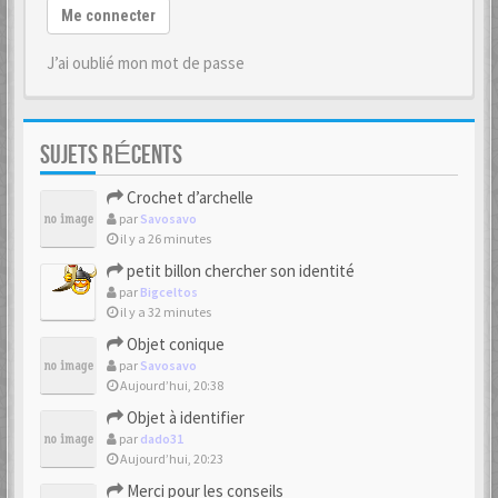
Me connecter
J’ai oublié mon mot de passe
SUJETS RÉCENTS
Crochet d’archelle
par
Savosavo
il y a 26 minutes
petit billon chercher son identité
par
Bigceltos
il y a 32 minutes
Objet conique
par
Savosavo
Aujourd’hui, 20:38
Objet à identifier
par
dado31
Aujourd’hui, 20:23
Merci pour les conseils