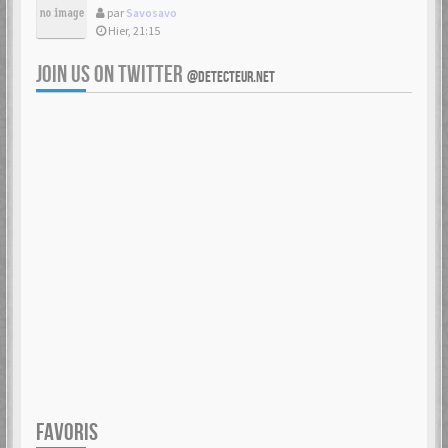
par
Savosavo
Hier, 21:15
JOIN US ON TWITTER
@DETECTEUR.NET
FAVORIS