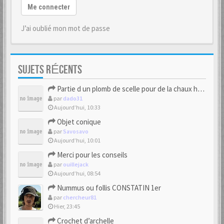
Me connecter
J’ai oublié mon mot de passe
SUJETS RÉCENTS
Partie d un plomb de scelle pour de la chaux hydraulique
par
dado31
Aujourd’hui, 10:33
Objet conique
par
Savosavo
Aujourd’hui, 10:01
Merci pour les conseils
par
ouillejack
Aujourd’hui, 08:54
Nummus ou follis CONSTATIN 1er
par
chercheur81
Hier, 23:45
Crochet d’archelle