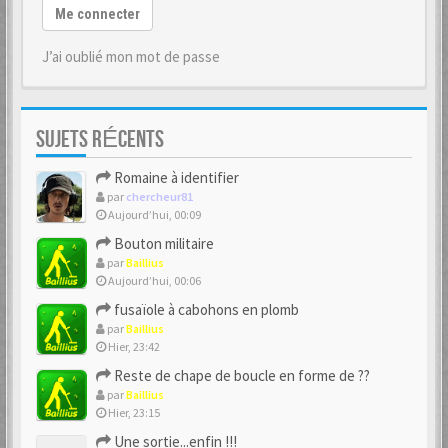
Me connecter
J’ai oublié mon mot de passe
SUJETS RÉCENTS
Romaine à identifier
par
chercheur81
Aujourd’hui, 00:09
Bouton militaire
par
Baillius
Aujourd’hui, 00:06
fusaïole à cabohons en plomb
par
Baillius
Hier, 23:42
Reste de chape de boucle en forme de ??
par
Baillius
Hier, 23:15
Une sortie...enfin !!!