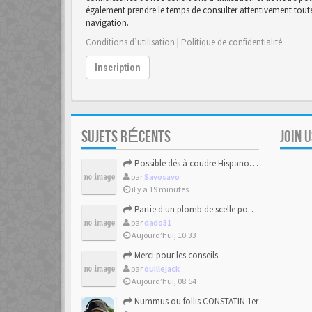
également prendre le temps de consulter attentivement toutes
navigation.
Conditions d’utilisation
|
Politique de confidentialité
Inscription
SUJETS RÉCENTS
JOIN 
Possible dés à coudre Hispano-mauresque.
par
Savosavo
il y a 19 minutes
Partie d un plomb de scelle pour de la chaux hydraulique
par
dado31
Aujourd’hui, 10:33
Merci pour les conseils
par
ouillejack
Aujourd’hui, 08:54
Nummus ou follis CONSTATIN 1er