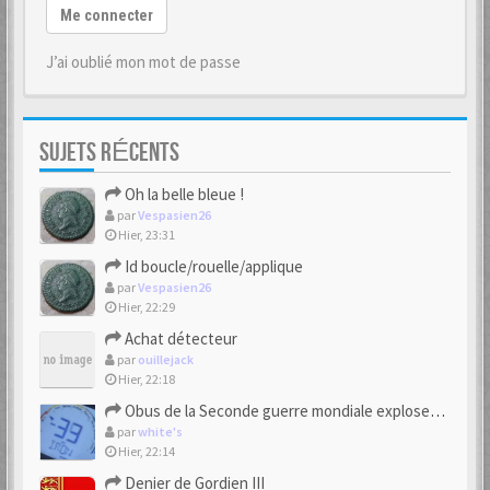
Me connecter
J’ai oublié mon mot de passe
SUJETS RÉCENTS
Oh la belle bleue !
par
Vespasien26
Hier, 23:31
Id boucle/rouelle/applique
par
Vespasien26
Hier, 22:29
Achat détecteur
par
ouillejack
Hier, 22:18
Obus de la Seconde guerre mondiale explosent dans des champs.
par
white's
Hier, 22:14
Denier de Gordien III