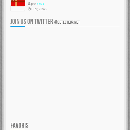
par
esus
Hier, 20:46
JOIN US ON TWITTER
@DETECTEUR.NET
FAVORIS