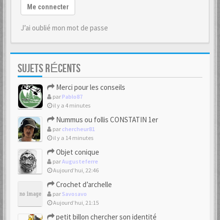
Me connecter
J’ai oublié mon mot de passe
SUJETS RÉCENTS
Merci pour les conseils
par
Pablo87
il y a 4 minutes
Nummus ou follis CONSTATIN 1er
par
chercheur81
il y a 14 minutes
Objet conique
par
Augusteferre
Aujourd’hui, 22:46
Crochet d’archelle
par
Savosavo
Aujourd’hui, 21:15
petit billon chercher son identité