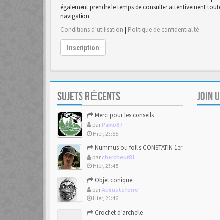
également prendre le temps de consulter attentivement toutes
navigation.
Conditions d’utilisation
|
Politique de confidentialité
Inscription
SUJETS RÉCENTS
JOIN 
Merci pour les conseils
par
Pablo87
Hier, 23:55
Nummus ou follis CONSTATIN 1er
par
chercheur81
Hier, 23:45
Objet conique
par
Augusteferre
Hier, 22:46
Crochet d’archelle