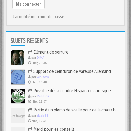
Me connecter
J’ai oublié mon mot de passe
SUJETS RÉCENTS
Élément de serrure
par
DIMA
Hier, 23:36
Support de ceinturon de vareuse Allemand
par
white's
Hier, 19:48
Possible dés à coudre Hispano-mauresque.
par
Pablo87
Hier, 17:07
Partie d un plomb de scelle pour de la chaux hydraulique
par
dado31
Hier, 10:33
Merci pour les conseils