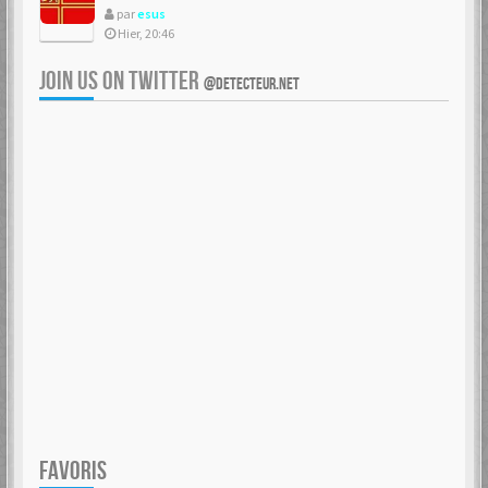
par
esus
Hier, 20:46
JOIN US ON TWITTER
@DETECTEUR.NET
FAVORIS