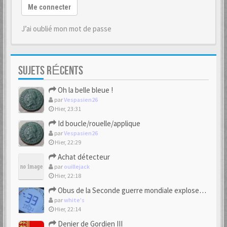
Me connecter
J’ai oublié mon mot de passe
SUJETS RÉCENTS
Oh la belle bleue !
par
Vespasien26
Hier, 23:31
Id boucle/rouelle/applique
par
Vespasien26
Hier, 22:29
Achat détecteur
par
ouillejack
Hier, 22:18
Obus de la Seconde guerre mondiale explosent dans des champs.
par
white's
Hier, 22:14
Denier de Gordien III