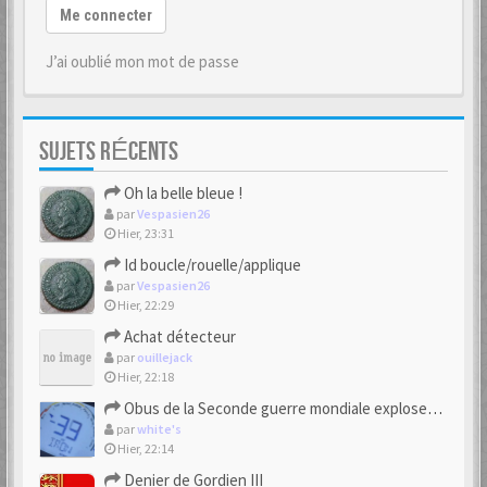
Me connecter
J’ai oublié mon mot de passe
SUJETS RÉCENTS
Oh la belle bleue !
par
Vespasien26
Hier, 23:31
Id boucle/rouelle/applique
par
Vespasien26
Hier, 22:29
Achat détecteur
par
ouillejack
Hier, 22:18
Obus de la Seconde guerre mondiale explosent dans des champs.
par
white's
Hier, 22:14
Denier de Gordien III