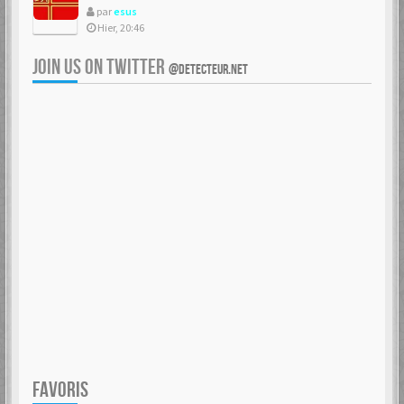
par
esus
Hier, 20:46
JOIN US ON TWITTER
@DETECTEUR.NET
FAVORIS