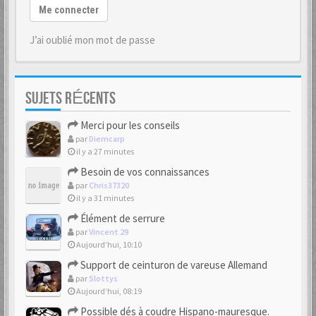
Me connecter
J’ai oublié mon mot de passe
SUJETS RÉCENTS
Merci pour les conseils
par
Diemcarp
il y a 27 minutes
Besoin de vos connaissances
par
Chris37320
il y a 31 minutes
Élément de serrure
par
Vincent 29
Aujourd’hui, 10:10
Support de ceinturon de vareuse Allemand
par
Slottys
Aujourd’hui, 08:19
Possible dés à coudre Hispano-mauresque.