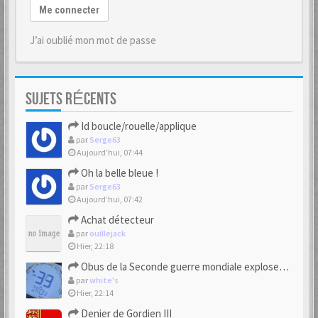
Me connecter
J’ai oublié mon mot de passe
SUJETS RÉCENTS
Id boucle/rouelle/applique
par
Serge63
Aujourd’hui, 07:44
Oh la belle bleue !
par
Serge63
Aujourd’hui, 07:42
Achat détecteur
par
ouillejack
Hier, 22:18
Obus de la Seconde guerre mondiale explosent dans des champs.
par
white's
Hier, 22:14
Denier de Gordien III