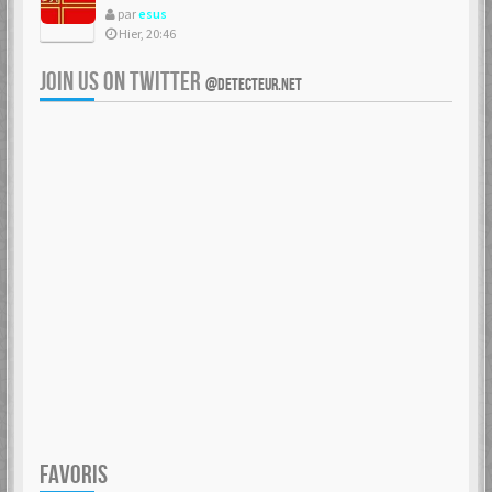
par
esus
Hier, 20:46
JOIN US ON TWITTER
@DETECTEUR.NET
FAVORIS