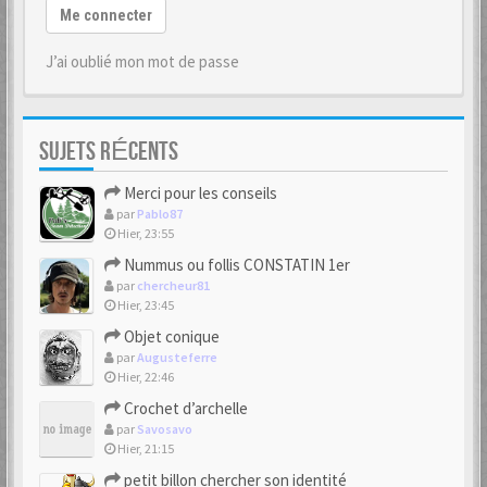
Me connecter
J’ai oublié mon mot de passe
SUJETS RÉCENTS
Merci pour les conseils
par
Pablo87
Hier, 23:55
Nummus ou follis CONSTATIN 1er
par
chercheur81
Hier, 23:45
Objet conique
par
Augusteferre
Hier, 22:46
Crochet d’archelle
par
Savosavo
Hier, 21:15
petit billon chercher son identité