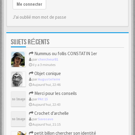
Me connecter
J’ai oublié mon mot de passe
SUJETS RÉCENTS
Nummus ou follis CONSTATIN 1er
par
chercheur81
il y a 3 minutes
Objet conique
par
Augusteferre
Aujourd’hui, 22:46
Merci pour les conseils
par
PAt 15
Aujourd’hui, 22:43
Crochet d’archelle
par
Savosavo
Aujourd’hui, 21:15
petit billon chercher son identité