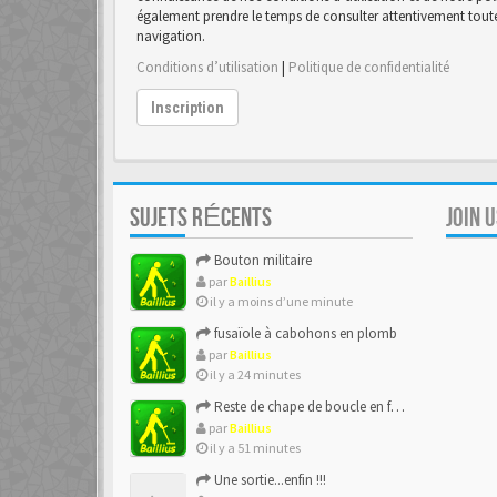
également prendre le temps de consulter attentivement toutes
navigation.
Conditions d’utilisation
|
Politique de confidentialité
Inscription
SUJETS RÉCENTS
JOIN 
Bouton militaire
par
Baillius
il y a moins d’une minute
fusaïole à cabohons en plomb
par
Baillius
il y a 24 minutes
Reste de chape de boucle en forme de ??
par
Baillius
il y a 51 minutes
Une sortie...enfin !!!