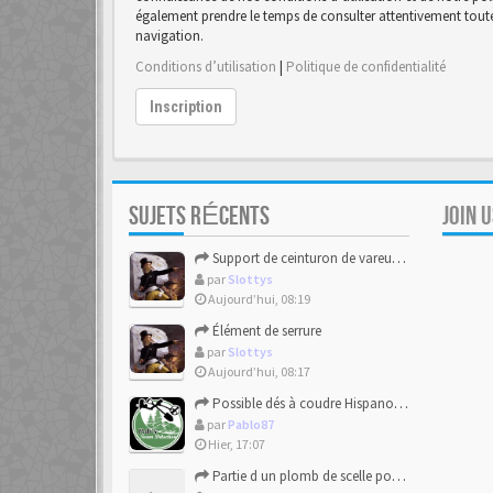
également prendre le temps de consulter attentivement toutes
navigation.
Conditions d’utilisation
|
Politique de confidentialité
Inscription
SUJETS RÉCENTS
JOIN 
Support de ceinturon de vareuse Allemand
par
Slottys
Aujourd’hui, 08:19
Élément de serrure
par
Slottys
Aujourd’hui, 08:17
Possible dés à coudre Hispano-mauresque.
par
Pablo87
Hier, 17:07
Partie d un plomb de scelle pour de la chaux hydraulique