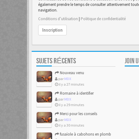
également prendre le temps de consulter attentivement toutes
navigation.
Conditions d’utilisation
|
Politique de confidentialité
Inscription
SUJETS RÉCENTS
JOIN 
Nouveau venu
par
MDX
il y a 27 minutes
Romaine à identifier
par
MDX
il y a 29 minutes
Merci pour les conseils
par
MDX
il y a 30 minutes
fusaïole à cabohons en plomb