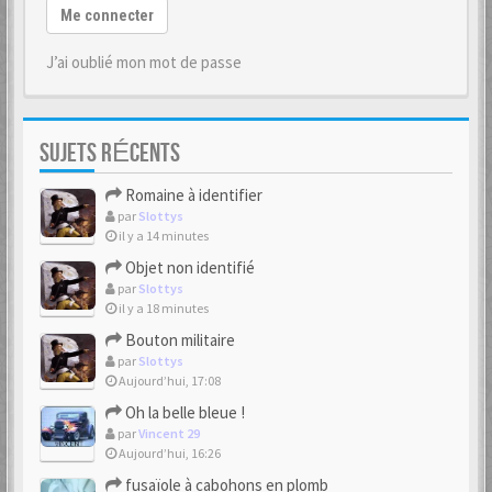
Me connecter
J’ai oublié mon mot de passe
SUJETS RÉCENTS
Romaine à identifier
par
Slottys
il y a 14 minutes
Objet non identifié
par
Slottys
il y a 18 minutes
Bouton militaire
par
Slottys
Aujourd’hui, 17:08
Oh la belle bleue !
par
Vincent 29
Aujourd’hui, 16:26
fusaïole à cabohons en plomb