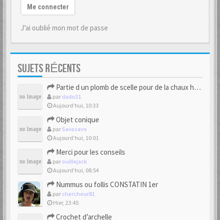
Me connecter
J’ai oublié mon mot de passe
SUJETS RÉCENTS
Partie d un plomb de scelle pour de la chaux hydraulique
par
dado31
Aujourd’hui, 10:33
Objet conique
par
Savosavo
Aujourd’hui, 10:01
Merci pour les conseils
par
ouillejack
Aujourd’hui, 08:54
Nummus ou follis CONSTATIN 1er
par
chercheur81
Hier, 23:45
Crochet d’archelle