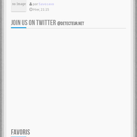
par
Savosavo
Hier, 21:15
JOIN US ON TWITTER
@DETECTEUR.NET
FAVORIS