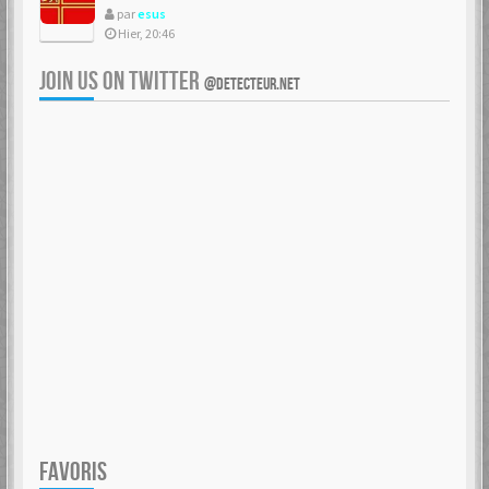
par
esus
Hier, 20:46
JOIN US ON TWITTER
@DETECTEUR.NET
FAVORIS