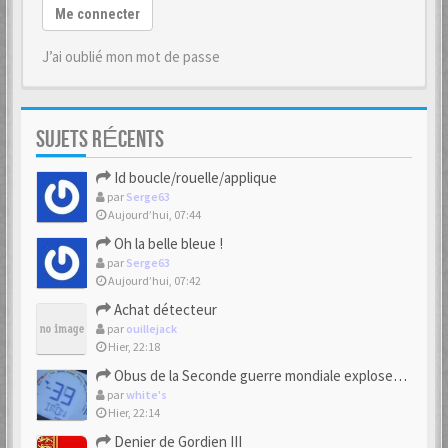
Me connecter
J’ai oublié mon mot de passe
SUJETS RÉCENTS
Id boucle/rouelle/applique
par
Serge63
Aujourd’hui, 07:44
Oh la belle bleue !
par
Serge63
Aujourd’hui, 07:42
Achat détecteur
par
ouillejack
Hier, 22:18
Obus de la Seconde guerre mondiale explosent dans des champs.
par
white's
Hier, 22:14
Denier de Gordien III