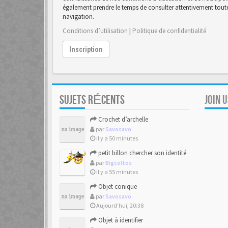
également prendre le temps de consulter attentivement toutes
navigation.
Conditions d’utilisation
|
Politique de confidentialité
Inscription
SUJETS RÉCENTS
JOIN 
Crochet d’archelle
par
Savosavo
il y a 50 minutes
petit billon chercher son identité
par
Bigceltos
il y a 55 minutes
Objet conique
par
Savosavo
Aujourd’hui, 20:38
Objet à identifier