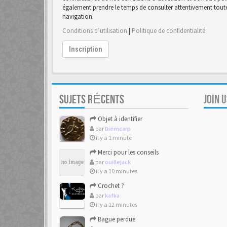
également prendre le temps de consulter attentivement toutes
navigation.
Conditions d’utilisation
|
Politique de confidentialité
Inscription
SUJETS RÉCENTS
JOIN 
Objet à identifier
par
Diemcarp
il y a 1 minute
Merci pour les conseils
par
ouillejack
il y a 10 minutes
Crochet ?
par
kafka
il y a 12 minutes
Bague perdue